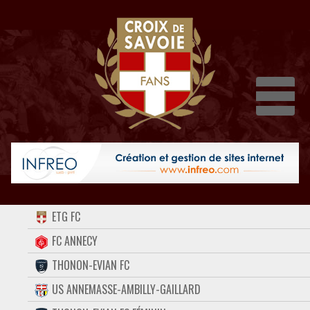
Dépli
ACCUEIL
ETG FC
FORUM
FC ANNECY
THONON-EVIAN FC
CONTACT
US ANNEMASSE-AMBILLY-GAILLARD
FACEBOOK