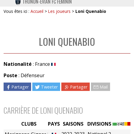
THONON-EVIAN FC FÉMININ
TWITTER
Vous êtes ici :
Accueil
>
Les joueurs
>
Loni Quenabio
INSTAGRAM
LONI QUENABIO
Nationalité
: France
Poste
: Défenseur
Partager
Tweeter
Partager
Mail
CARRIÈRE DE LONI QUENABIO
CLUBS
PAYS
SAISONS
DIVISIONS
2022-2023
National 2