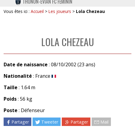
THONON-EVIAN FC FÉMININ
TWITTER
Vous êtes ici :
Accueil
>
Les joueurs
>
Lola Chezeau
INSTAGRAM
LOLA CHEZEAU
Date de naissance
: 08/10/2002 (23 ans)
Nationalité
: France
Taille
: 1.64 m
Poids
: 56 kg
Poste
: Défenseur
Partager
Tweeter
Partager
Mail