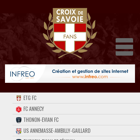
Dépli
ACCUEIL
ETG FC
FORUM
FC ANNECY
THONON-EVIAN FC
CONTACT
US ANNEMASSE-AMBILLY-GAILLARD
FACEBOOK