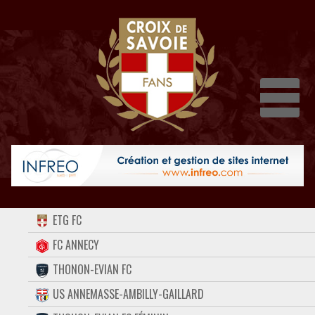
Dépli
ACCUEIL
ETG FC
FORUM
FC ANNECY
THONON-EVIAN FC
CONTACT
US ANNEMASSE-AMBILLY-GAILLARD
FACEBOOK