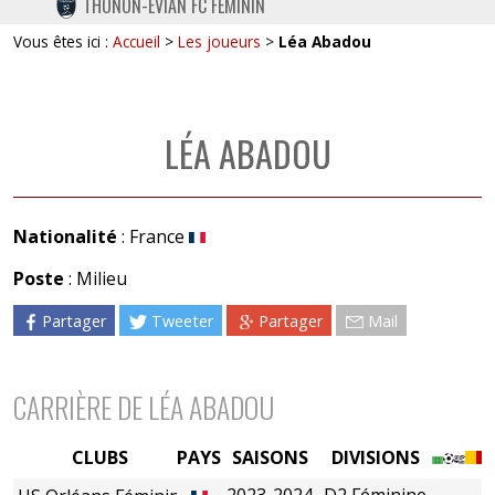
THONON-EVIAN FC FÉMININ
TWITTER
Vous êtes ici :
Accueil
>
Les joueurs
>
Léa Abadou
INSTAGRAM
LÉA ABADOU
Nationalité
: France
Poste
: Milieu
Partager
Tweeter
Partager
Mail
CARRIÈRE DE LÉA ABADOU
CLUBS
PAYS
SAISONS
DIVISIONS
2023-2024
D2 Féminine