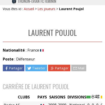
THONON-EVIAN FC FÉMININ
TWITTER
Vous êtes ici :
Accueil
>
Les joueurs
>
Laurent Poujol
INSTAGRAM
LAURENT POUJOL
Nationalité
: France
Poste
: Défenseur
Partager
Tweeter
Partager
Mail
CARRIÈRE DE LAURENT POUJOL
CLUBS
PAYS
SAISONS
DIVISIONS
2008-2009
National
0
0
0
0