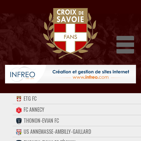
Dépli
ACCUEIL
ETG FC
FORUM
FC ANNECY
THONON-EVIAN FC
CONTACT
US ANNEMASSE-AMBILLY-GAILLARD
FACEBOOK