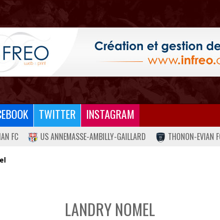
CEBOOK
TWITTER
INSTAGRAM
IAN FC
US ANNEMASSE-AMBILLY-GAILLARD
THONON-EVIAN F
el
LANDRY NOMEL