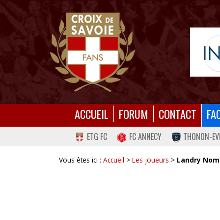
ACCUEIL
FORUM
CONTACT
FA
ETG FC
FC ANNECY
THONON-EV
Vous êtes ici :
Accueil
>
Les joueurs
>
Landry Nom