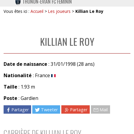
THONON-EVIAN FC FÉMININ
TWITTER
Vous êtes ici :
Accueil
>
Les joueurs
>
Killian Le Roy
INSTAGRAM
KILLIAN LE ROY
Date de naissance
: 31/01/1998 (28 ans)
Nationalité
: France
Taille
: 1.93 m
Poste
: Gardien
Partager
Tweeter
Partager
Mail
CARRIÈRE DE KILLIAN LE ROY