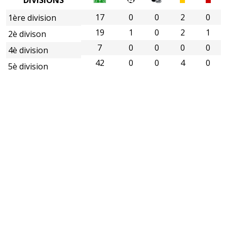
17
0
0
2
0
1ère division
19
1
0
2
1
2è divison
7
0
0
0
0
4è division
42
0
0
4
0
5è division