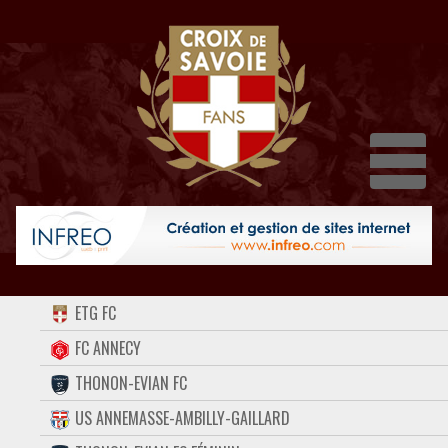
Dépli
ACCUEIL
ETG FC
FORUM
FC ANNECY
THONON-EVIAN FC
CONTACT
US ANNEMASSE-AMBILLY-GAILLARD
FACEBOOK