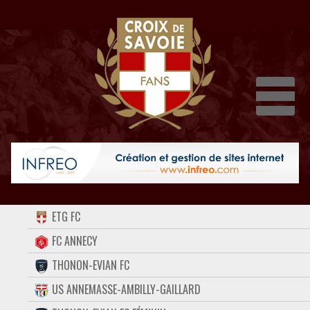
Dépli
ACCUEIL
ETG FC
FORUM
FC ANNECY
THONON-EVIAN FC
CONTACT
US ANNEMASSE-AMBILLY-GAILLARD
FACEBOOK