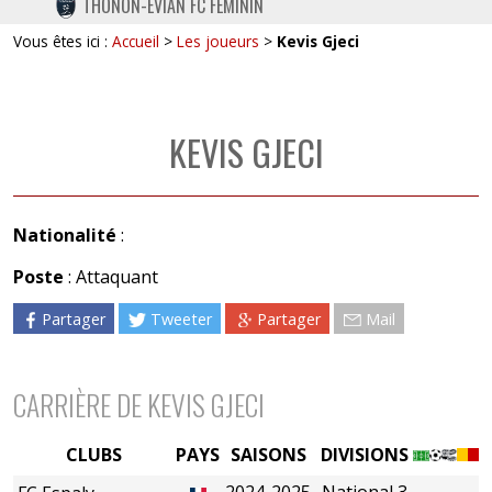
THONON-EVIAN FC FÉMININ
TWITTER
Vous êtes ici :
Accueil
>
Les joueurs
>
Kevis Gjeci
INSTAGRAM
KEVIS GJECI
Nationalité
:
Poste
: Attaquant
Partager
Tweeter
Partager
Mail
CARRIÈRE DE KEVIS GJECI
CLUBS
PAYS
SAISONS
DIVISIONS
2024-2025
National 3