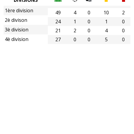
1ère division
49
4
0
10
2
2è divison
24
1
0
1
0
3è division
21
2
0
4
0
4è division
27
0
0
5
0
5è division