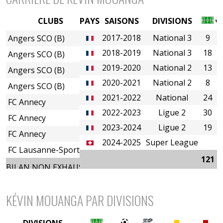
CLUBS
PAYS
SAISONS
DIVISIONS
2017-2018
National 3
9
0
Angers SCO (B)
2018-2019
National 3
18
0
Angers SCO (B)
2019-2020
National 2
13
2
Angers SCO (B)
2020-2021
National 2
8
0
Angers SCO (B)
2021-2022
National
24
1
FC Annecy
2022-2023
Ligue 2
30
3
FC Annecy
2023-2024
Ligue 2
19
1
FC Annecy
2024-2025
Super League
FC Lausanne-Sport
121
7
BILAN NON EXHAUSTIF
KÉVIN MOUANGA PAR DIVISIONS
DIVISIONS