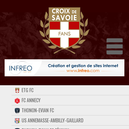
Dépli
ACCUEIL
ETG FC
FORUM
FC ANNECY
THONON-EVIAN FC
CONTACT
US ANNEMASSE-AMBILLY-GAILLARD
FACEBOOK