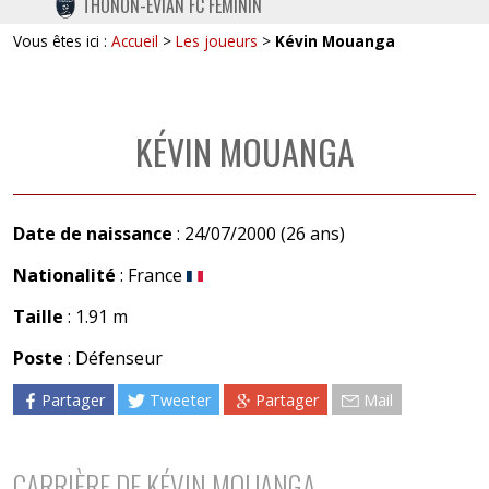
THONON-EVIAN FC FÉMININ
TWITTER
Vous êtes ici :
Accueil
>
Les joueurs
>
Kévin Mouanga
INSTAGRAM
KÉVIN MOUANGA
Date de naissance
: 24/07/2000 (26 ans)
Nationalité
: France
Taille
: 1.91 m
Poste
: Défenseur
Partager
Tweeter
Partager
Mail
CARRIÈRE DE KÉVIN MOUANGA