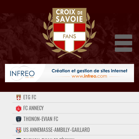
Dépli
ACCUEIL
ETG FC
FORUM
FC ANNECY
THONON-EVIAN FC
CONTACT
US ANNEMASSE-AMBILLY-GAILLARD
FACEBOOK