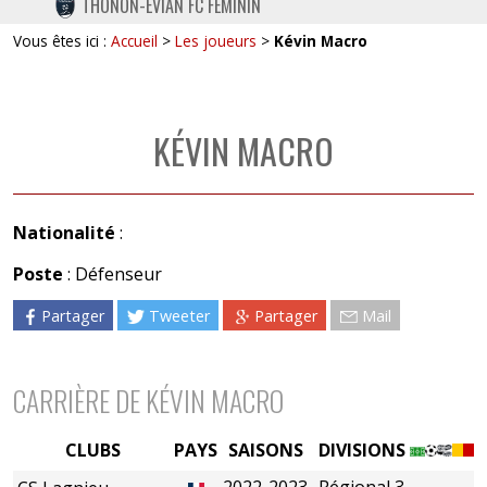
THONON-EVIAN FC FÉMININ
TWITTER
Vous êtes ici :
Accueil
>
Les joueurs
>
Kévin Macro
INSTAGRAM
KÉVIN MACRO
Nationalité
:
Poste
: Défenseur
Partager
Tweeter
Partager
Mail
CARRIÈRE DE KÉVIN MACRO
CLUBS
PAYS
SAISONS
DIVISIONS
2022-2023
Régional 3