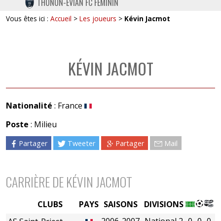
THONON-EVIAN FC FÉMININ
TWITTER
Vous êtes ici :
Accueil
>
Les joueurs
>
Kévin Jacmot
INSTAGRAM
KÉVIN JACMOT
Nationalité
: France
Poste
: Milieu
Partager
Tweeter
Partager
Mail
CARRIÈRE DE KÉVIN JACMOT
CLUBS
PAYS
SAISONS
DIVISIONS
2006-2007
National 2
0
0
0
0