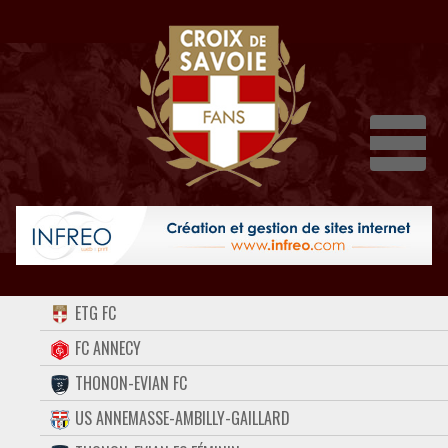
Dépli
ACCUEIL
ETG FC
FORUM
FC ANNECY
THONON-EVIAN FC
CONTACT
US ANNEMASSE-AMBILLY-GAILLARD
FACEBOOK