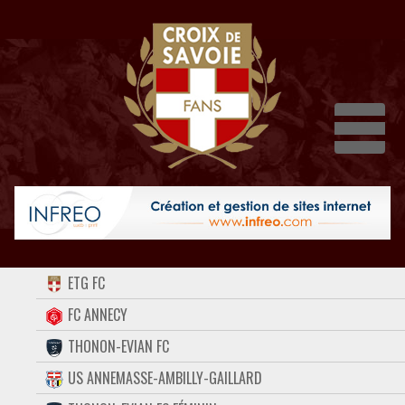
Dépli
ACCUEIL
ETG FC
FORUM
FC ANNECY
THONON-EVIAN FC
CONTACT
US ANNEMASSE-AMBILLY-GAILLARD
FACEBOOK