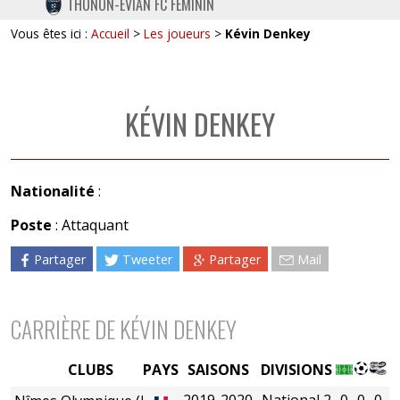
THONON-EVIAN FC FÉMININ
TWITTER
Vous êtes ici :
Accueil
>
Les joueurs
>
Kévin Denkey
INSTAGRAM
KÉVIN DENKEY
Nationalité
:
Poste
: Attaquant
Partager
Tweeter
Partager
Mail
CARRIÈRE DE KÉVIN DENKEY
CLUBS
PAYS
SAISONS
DIVISIONS
2019-2020
National 2
0
0
0
0