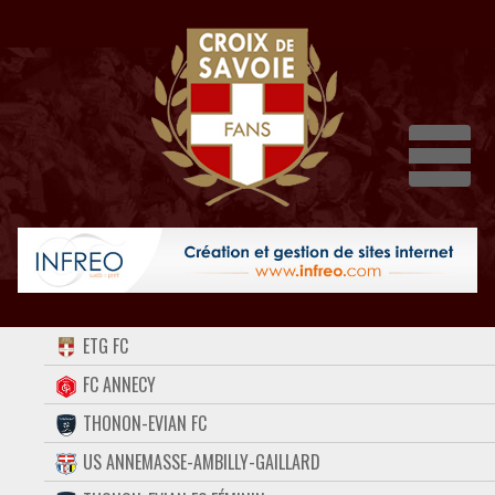
Dépli
ACCUEIL
ETG FC
FORUM
FC ANNECY
THONON-EVIAN FC
CONTACT
US ANNEMASSE-AMBILLY-GAILLARD
FACEBOOK