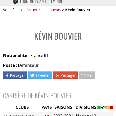
THONON-EVIAN FC FÉMININ
TWITTER
Vous êtes ici :
Accueil
>
Les joueurs
>
Kévin Bouvier
INSTAGRAM
KÉVIN BOUVIER
Nationalité
: France
Poste
: Défenseur
Partager
Tweeter
Partager
Mail
CARRIÈRE DE KÉVIN BOUVIER
CLUBS
PAYS
SAISONS
DIVISIONS
2023-2024
National 2