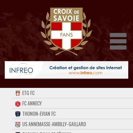
Dépli
ACCUEIL
ETG FC
FORUM
FC ANNECY
THONON-EVIAN FC
CONTACT
US ANNEMASSE-AMBILLY-GAILLARD
FACEBOOK