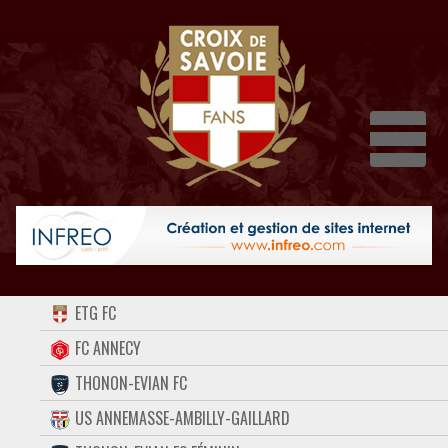
Dépli
ACCUEIL
ETG FC
FORUM
FC ANNECY
THONON-EVIAN FC
CONTACT
US ANNEMASSE-AMBILLY-GAILLARD
FACEBOOK