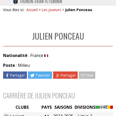
THONON-EVIAN FC FÉMININ
TWITTER
Vous êtes ici :
Accueil
>
Les joueurs
>
Julien Ponceau
INSTAGRAM
JULIEN PONCEAU
Nationalité
: France
Poste
: Milieu
Partager
Tweeter
Partager
Mail
CARRIÈRE DE JULIEN PONCEAU
CLUBS
PAYS
SAISONS
DIVISIONS
2024-2025
Ligue 2