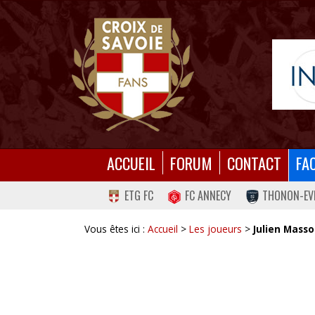
ACCUEIL
FORUM
CONTACT
FA
ETG FC
FC ANNECY
THONON-EV
Vous êtes ici :
Accueil
>
Les joueurs
>
Julien Mass