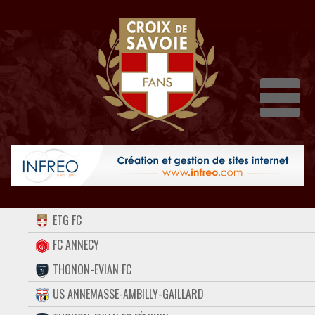
Dépli
ACCUEIL
ETG FC
FORUM
FC ANNECY
THONON-EVIAN FC
CONTACT
US ANNEMASSE-AMBILLY-GAILLARD
FACEBOOK