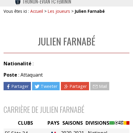
THONON-EVIAN FC FÉMININ
TWITTER
Vous êtes ici :
Accueil
>
Les joueurs
>
Julien Farnabé
INSTAGRAM
JULIEN FARNABÉ
Nationalité
:
Poste
: Attaquant
Partager
Tweeter
Partager
Mail
CARRIÈRE DE JULIEN FARNABÉ
CLUBS
PAYS
SAISONS
DIVISIONS
2020-2021
National