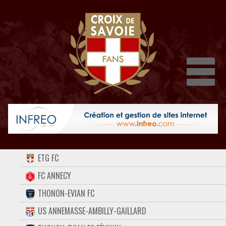
Dépli
ACCUEIL
ETG FC
FORUM
FC ANNECY
THONON-EVIAN FC
CONTACT
US ANNEMASSE-AMBILLY-GAILLARD
FACEBOOK