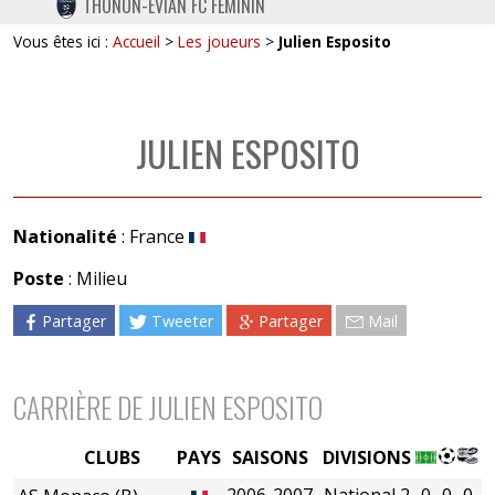
THONON-EVIAN FC FÉMININ
TWITTER
Vous êtes ici :
Accueil
>
Les joueurs
>
Julien Esposito
INSTAGRAM
JULIEN ESPOSITO
Nationalité
: France
Poste
: Milieu
Partager
Tweeter
Partager
Mail
CARRIÈRE DE JULIEN ESPOSITO
CLUBS
PAYS
SAISONS
DIVISIONS
2006-2007
National 2
0
0
0
0