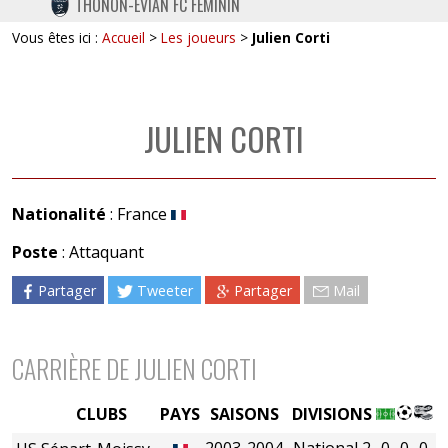
THONON-EVIAN FC FÉMININ
TWITTER
Vous êtes ici :
Accueil
>
Les joueurs
>
Julien Corti
INSTAGRAM
JULIEN CORTI
Nationalité
: France
Poste
: Attaquant
Partager
Tweeter
Partager
Mail
CARRIÈRE DE JULIEN CORTI
CLUBS
PAYS
SAISONS
DIVISIONS
2003-2004
National 2
0
0
0
0