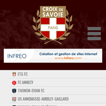
Dépli
ACCUEIL
ETG FC
FORUM
FC ANNECY
THONON-EVIAN FC
CONTACT
US ANNEMASSE-AMBILLY-GAILLARD
FACEBOOK