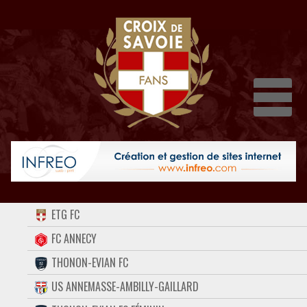
Dépli
ACCUEIL
ETG FC
FORUM
FC ANNECY
THONON-EVIAN FC
CONTACT
US ANNEMASSE-AMBILLY-GAILLARD
FACEBOOK