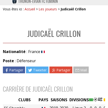
THONON-EVIAN FC FÉMININ
TWITTER
Vous êtes ici :
Accueil
>
Les joueurs
>
Judicaël Crillon
INSTAGRAM
JUDICAËL CRILLON
Nationalité
: France
Poste
: Défenseur
Partager
Tweeter
Partager
Mail
CARRIÈRE DE JUDICAËL CRILLON
CLUBS
PAYS
SAISONS
DIVISIONS
2019-2020
Ligue 2
0
0
0
0