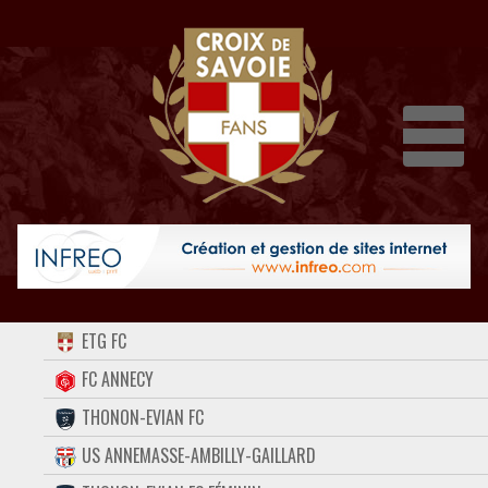
Dépli
ACCUEIL
ETG FC
FORUM
FC ANNECY
THONON-EVIAN FC
CONTACT
US ANNEMASSE-AMBILLY-GAILLARD
FACEBOOK