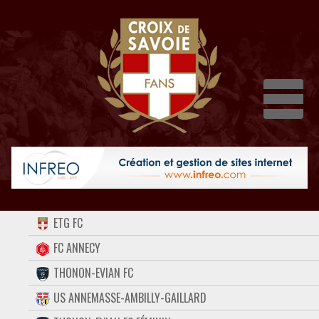
Dépli
ACCUEIL
ETG FC
FORUM
FC ANNECY
THONON-EVIAN FC
CONTACT
US ANNEMASSE-AMBILLY-GAILLARD
FACEBOOK