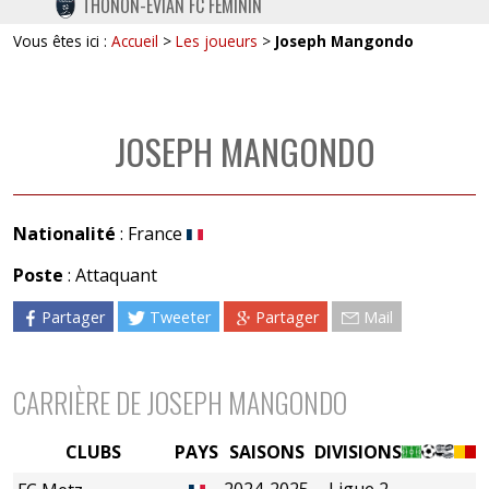
THONON-EVIAN FC FÉMININ
TWITTER
Vous êtes ici :
Accueil
>
Les joueurs
>
Joseph Mangondo
INSTAGRAM
JOSEPH MANGONDO
Nationalité
: France
Poste
: Attaquant
Partager
Tweeter
Partager
Mail
CARRIÈRE DE JOSEPH MANGONDO
CLUBS
PAYS
SAISONS
DIVISIONS
2024-2025
Ligue 2