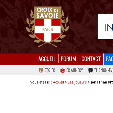
ACCUEIL
FORUM
CONTACT
FA
ETG FC
FC ANNECY
THONON-EV
Vous êtes ici :
Accueil
>
Les joueurs
>
Jonathan N'