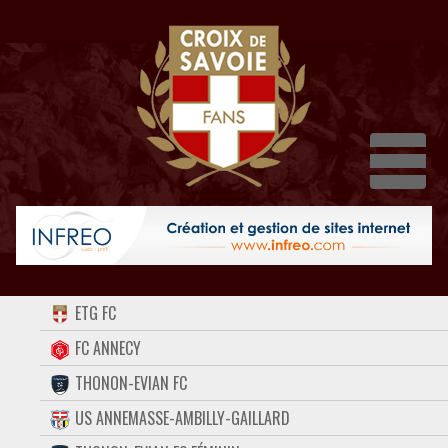
Dépli
ACCUEIL
ETG FC
FORUM
FC ANNECY
THONON-EVIAN FC
CONTACT
US ANNEMASSE-AMBILLY-GAILLARD
FACEBOOK