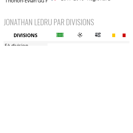
Thonon-Evian GG FC
JONATHAN LEDRU PAR DIVISIONS
DIVISIONS
5è division
7è division