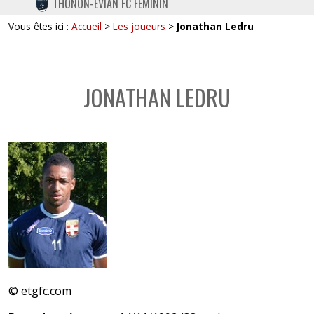
THONON-EVIAN FC FÉMININ
TWITTER
Vous êtes ici :
Accueil
>
Les joueurs
>
Jonathan Ledru
INSTAGRAM
JONATHAN LEDRU
© etgfc.com