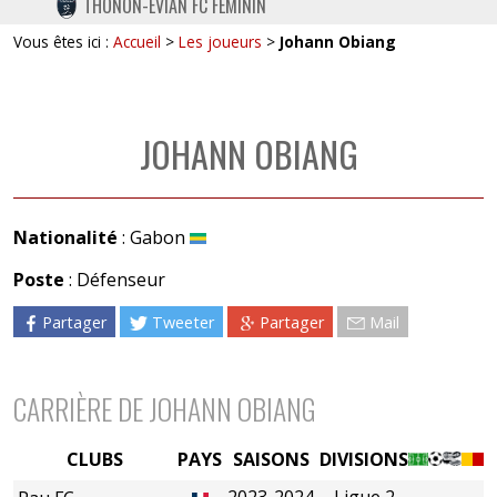
THONON-EVIAN FC FÉMININ
TWITTER
Vous êtes ici :
Accueil
>
Les joueurs
>
Johann Obiang
INSTAGRAM
JOHANN OBIANG
Nationalité
: Gabon
Poste
: Défenseur
Partager
Tweeter
Partager
Mail
CARRIÈRE DE JOHANN OBIANG
CLUBS
PAYS
SAISONS
DIVISIONS
2023-2024
Ligue 2