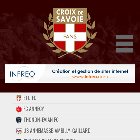
Dépli
ACCUEIL
ETG FC
FORUM
FC ANNECY
THONON-EVIAN FC
CONTACT
US ANNEMASSE-AMBILLY-GAILLARD
FACEBOOK