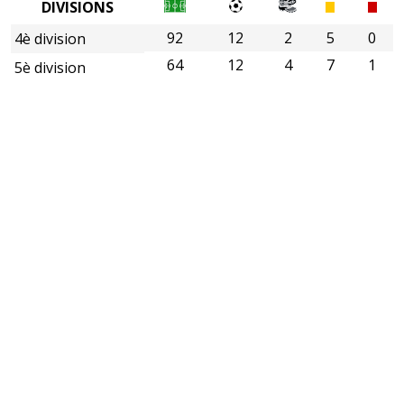
DIVISIONS
92
12
2
5
0
4è division
64
12
4
7
1
5è division