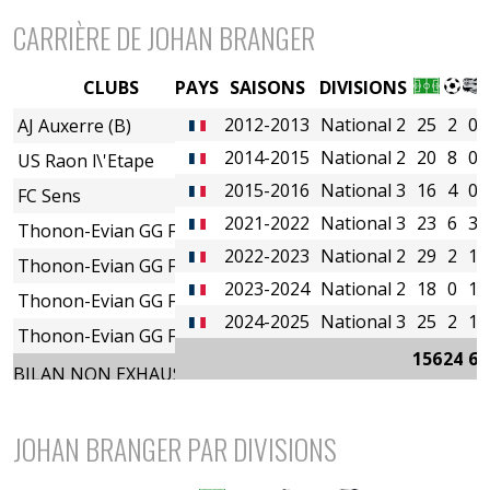
CARRIÈRE DE JOHAN BRANGER
CLUBS
PAYS
SAISONS
DIVISIONS
2012-2013
National 2
25
2
0
AJ Auxerre (B)
2014-2015
National 2
20
8
0
US Raon l\'Etape
2015-2016
National 3
16
4
0
FC Sens
2021-2022
National 3
23
6
3
Thonon-Evian GG FC
2022-2023
National 2
29
2
1
Thonon-Evian GG FC
2023-2024
National 2
18
0
1
Thonon-Evian GG FC
2024-2025
National 3
25
2
1
Thonon-Evian GG FC
156
24
6
BILAN NON EXHAUSTIF
JOHAN BRANGER PAR DIVISIONS