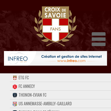
Dépli
ACCUEIL
ETG FC
FORUM
FC ANNECY
THONON-EVIAN FC
CONTACT
US ANNEMASSE-AMBILLY-GAILLARD
FACEBOOK