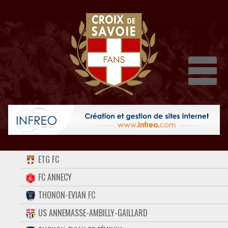
Dépli
ACCUEIL
ETG FC
FORUM
FC ANNECY
THONON-EVIAN FC
CONTACT
US ANNEMASSE-AMBILLY-GAILLARD
FACEBOOK