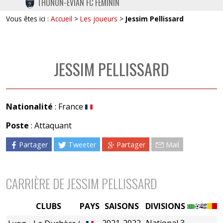
THONON-EVIAN FC FÉMININ
TWITTER
Vous êtes ici :
Accueil
>
Les joueurs
>
Jessim Pellissard
INSTAGRAM
JESSIM PELLISSARD
Nationalité
: France
Poste
: Attaquant
Partager
Tweeter
Partager
Mail
CARRIÈRE DE JESSIM PELLISSARD
CLUBS
PAYS
SAISONS
DIVISIONS
2021-2022
National 3