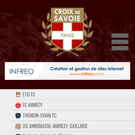
Dépli
ACCUEIL
ETG FC
FORUM
FC ANNECY
THONON-EVIAN FC
CONTACT
US ANNEMASSE-AMBILLY-GAILLARD
FACEBOOK