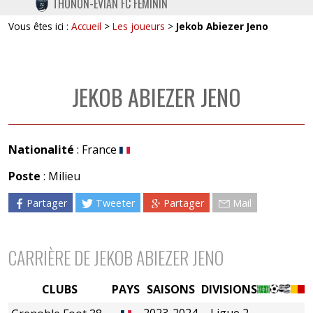
THONON-EVIAN FC FÉMININ
TWITTER
Vous êtes ici :
Accueil
>
Les joueurs
>
Jekob Abiezer Jeno
INSTAGRAM
JEKOB ABIEZER JENO
Nationalité
: France
Poste
: Milieu
Partager
Tweeter
Partager
Mail
CARRIÈRE DE JEKOB ABIEZER JENO
CLUBS
PAYS
SAISONS
DIVISIONS
2023-2024
Ligue 2