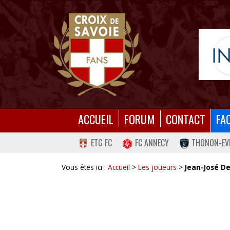
ACCUEIL
FORUM
CONTACT
FA
ETG FC
FC ANNECY
THONON-EV
Vous êtes ici :
Accueil
>
Les joueurs
>
Jean-José D