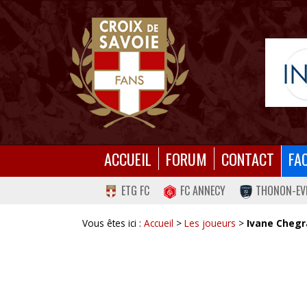
ACCUEIL
FORUM
CONTACT
FA
ETG FC
FC ANNECY
THONON-EV
Vous êtes ici :
Accueil
>
Les joueurs
>
Ivane Chegr