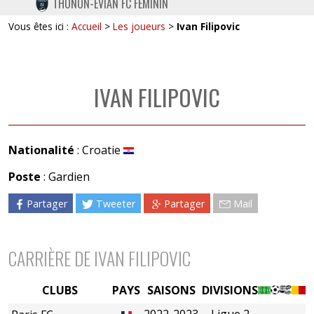
THONON-EVIAN FC FÉMININ
TWITTER
Vous êtes ici :
Accueil
>
Les joueurs
>
Ivan Filipovic
INSTAGRAM
IVAN FILIPOVIC
Nationalité
: Croatie
Poste
: Gardien
Partager
Tweeter
Partager
Mail
CARRIÈRE DE IVAN FILIPOVIC
CLUBS
PAYS
SAISONS
DIVISIONS
2022-2023
Ligue 2