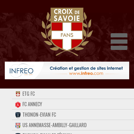
Dépli
ACCUEIL
ETG FC
FORUM
FC ANNECY
THONON-EVIAN FC
CONTACT
US ANNEMASSE-AMBILLY-GAILLARD
FACEBOOK