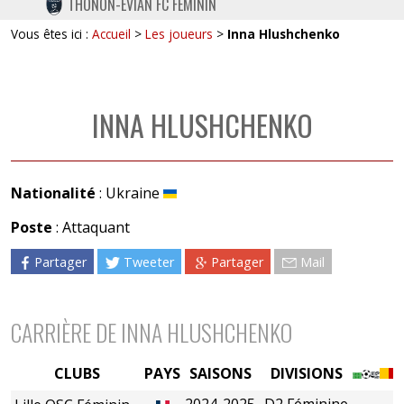
THONON-EVIAN FC FÉMININ
TWITTER
Vous êtes ici :
Accueil
>
Les joueurs
>
Inna Hlushchenko
INSTAGRAM
INNA HLUSHCHENKO
Nationalité
: Ukraine
Poste
: Attaquant
Partager
Tweeter
Partager
Mail
CARRIÈRE DE INNA HLUSHCHENKO
CLUBS
PAYS
SAISONS
DIVISIONS
2024-2025
D2 Féminine