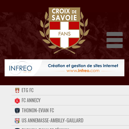
Dépli
ACCUEIL
ETG FC
FORUM
FC ANNECY
THONON-EVIAN FC
CONTACT
US ANNEMASSE-AMBILLY-GAILLARD
FACEBOOK