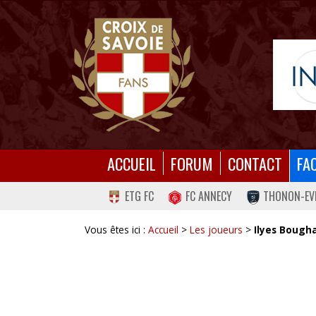
ACCUEIL
FORUM
CONTACT
FA
ETG FC
FC ANNECY
THONON-EV
Vous êtes ici :
Accueil
>
Les joueurs
>
Ilyes Bough