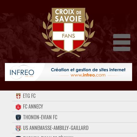
Dépli
ACCUEIL
ETG FC
FORUM
FC ANNECY
THONON-EVIAN FC
CONTACT
US ANNEMASSE-AMBILLY-GAILLARD
FACEBOOK