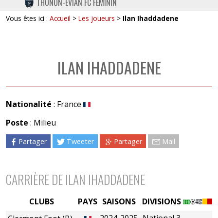
THONON-EVIAN FC FÉMININ
TWITTER
Vous êtes ici :
Accueil
>
Les joueurs
>
Ilan Ihaddadene
INSTAGRAM
ILAN IHADDADENE
Nationalité
: France
Poste
: Milieu
Partager
Tweeter
Partager
Mail
CARRIÈRE DE ILAN IHADDADENE
CLUBS
PAYS
SAISONS
DIVISIONS
2024-2025
National 3