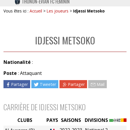
THONON-EVIAN FC FÉMININ
TWITTER
Vous êtes ici :
Accueil
>
Les joueurs
>
Idjessi Metsoko
INSTAGRAM
IDJESSI METSOKO
Nationalité
:
Poste
: Attaquant
Partager
Tweeter
Partager
Mail
CARRIÈRE DE IDJESSI METSOKO
CLUBS
PAYS
SAISONS
DIVISIONS
2022-2023
National 2