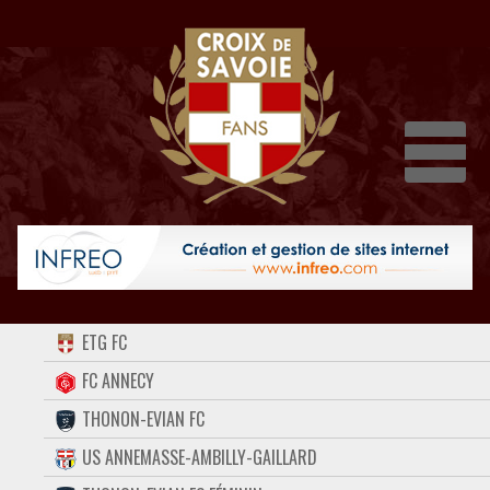
Dépli
ACCUEIL
ETG FC
FORUM
FC ANNECY
THONON-EVIAN FC
CONTACT
US ANNEMASSE-AMBILLY-GAILLARD
FACEBOOK