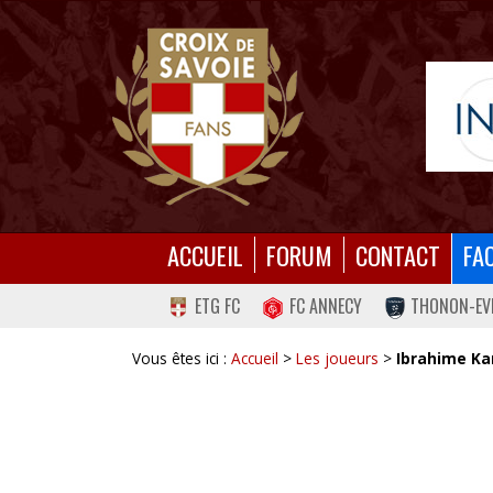
ACCUEIL
FORUM
CONTACT
FA
ETG FC
FC ANNECY
THONON-EV
Vous êtes ici :
Accueil
>
Les joueurs
>
Ibrahime K