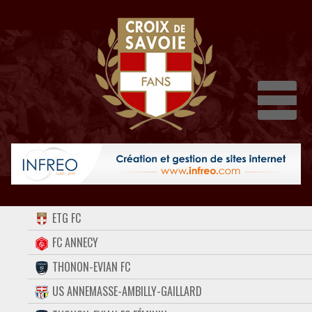
Dépli
ACCUEIL
ETG FC
FORUM
FC ANNECY
THONON-EVIAN FC
CONTACT
US ANNEMASSE-AMBILLY-GAILLARD
FACEBOOK