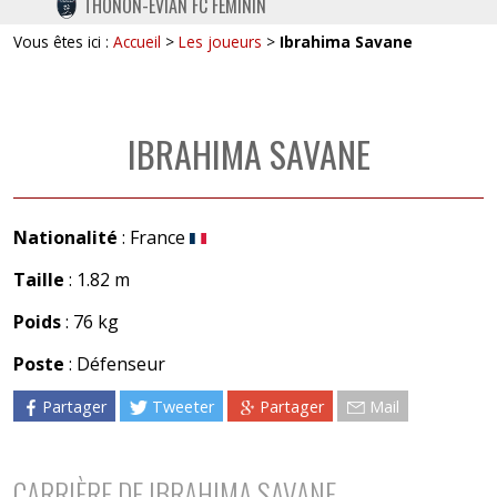
THONON-EVIAN FC FÉMININ
TWITTER
Vous êtes ici :
Accueil
>
Les joueurs
>
Ibrahima Savane
INSTAGRAM
IBRAHIMA SAVANE
Nationalité
: France
Taille
: 1.82 m
Poids
: 76 kg
Poste
: Défenseur
Partager
Tweeter
Partager
Mail
CARRIÈRE DE IBRAHIMA SAVANE