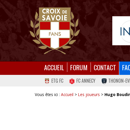
ACCUEIL
FORUM
CONTACT
FA
ETG FC
FC ANNECY
THONON-EV
Vous êtes ici :
Accueil
>
Les joueurs
>
Hugo Boudi