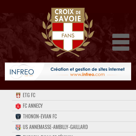
Dépli
ACCUEIL
ETG FC
FORUM
FC ANNECY
THONON-EVIAN FC
CONTACT
US ANNEMASSE-AMBILLY-GAILLARD
FACEBOOK