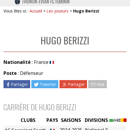
THONON-EVIAN FC FÉMININ
TWITTER
Vous êtes ici :
Accueil
>
Les joueurs
>
Hugo Berizzi
INSTAGRAM
HUGO BERIZZI
Nationalité
: France
Poste
: Défenseur
Partager
Tweeter
Partager
Mail
CARRIÈRE DE HUGO BERIZZI
CLUBS
PAYS
SAISONS
DIVISIONS
2024-2025
National 3