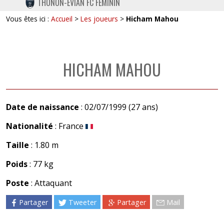
THONON-EVIAN FC FÉMININ
TWITTER
Vous êtes ici :
Accueil
>
Les joueurs
>
Hicham Mahou
INSTAGRAM
HICHAM MAHOU
Date de naissance
: 02/07/1999 (27 ans)
Nationalité
: France
Taille
: 1.80 m
Poids
: 77 kg
Poste
: Attaquant
Partager
Tweeter
Partager
Mail