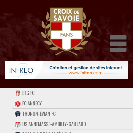
Dépli
ACCUEIL
ETG FC
FORUM
FC ANNECY
THONON-EVIAN FC
CONTACT
US ANNEMASSE-AMBILLY-GAILLARD
FACEBOOK