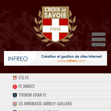
Dépli
ACCUEIL
ETG FC
FORUM
FC ANNECY
THONON-EVIAN FC
CONTACT
US ANNEMASSE-AMBILLY-GAILLARD
FACEBOOK