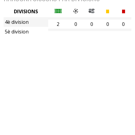
DIVISIONS
4è division
2
0
0
0
0
5è division
6è division
7è division