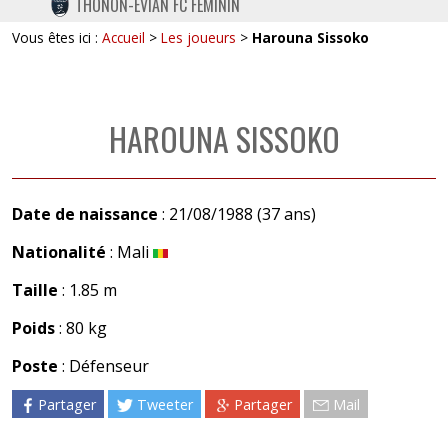
THONON-EVIAN FC FÉMININ
TWITTER
Vous êtes ici :
Accueil
>
Les joueurs
>
Harouna Sissoko
INSTAGRAM
HAROUNA SISSOKO
Date de naissance
: 21/08/1988 (37 ans)
Nationalité
: Mali
Taille
: 1.85 m
Poids
: 80 kg
Poste
: Défenseur
Partager
Tweeter
Partager
Mail