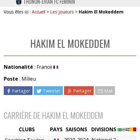
THONON-EVIAN FC FÉMININ
TWITTER
Vous êtes ici :
Accueil
>
Les joueurs
>
Hakim El Mokeddem
INSTAGRAM
HAKIM EL MOKEDDEM
Nationalité
: France
Poste
: Milieu
Partager
Tweeter
Partager
Mail
CARRIÈRE DE HAKIM EL MOKEDDEM
CLUBS
PAYS
SAISONS
DIVISIONS
2023-2024
National 2