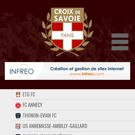
Dépli
ACCUEIL
ETG FC
FORUM
FC ANNECY
THONON-EVIAN FC
CONTACT
US ANNEMASSE-AMBILLY-GAILLARD
FACEBOOK