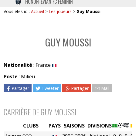
THONON-EVIAN FC FÉMININ
TWITTER
Vous êtes ici :
Accueil
>
Les joueurs
>
Guy Moussi
INSTAGRAM
GUY MOUSSI
Nationalité
: France
Poste
: Milieu
Partager
Tweeter
Partager
Mail
CARRIÈRE DE GUY MOUSSI
CLUBS
PAYS
SAISONS
DIVISIONS
2005-2006
National
0
0
0
0