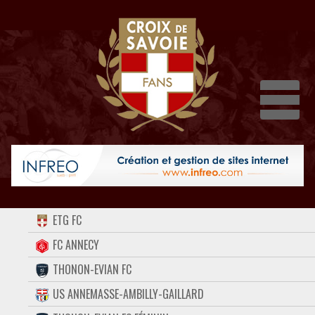
Dépli
ACCUEIL
ETG FC
FORUM
FC ANNECY
THONON-EVIAN FC
CONTACT
US ANNEMASSE-AMBILLY-GAILLARD
FACEBOOK