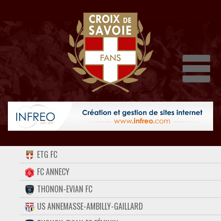
Dépli
ACCUEIL
ETG FC
FORUM
FC ANNECY
THONON-EVIAN FC
CONTACT
US ANNEMASSE-AMBILLY-GAILLARD
FACEBOOK