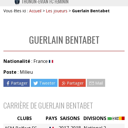
THONON-EVIAN FC FÉMININ
TWITTER
Vous êtes ici :
Accueil
>
Les joueurs
>
Guerlain Bentabet
INSTAGRAM
GUERLAIN BENTABET
Nationalité
: France
Poste
: Milieu
Partager
Tweeter
Partager
Mail
CARRIÈRE DE GUERLAIN BENTABET
CLUBS
PAYS
SAISONS
DIVISIONS
2017-2018
National 2