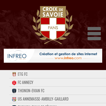
Dépli
ACCUEIL
ETG FC
FORUM
FC ANNECY
THONON-EVIAN FC
CONTACT
US ANNEMASSE-AMBILLY-GAILLARD
FACEBOOK