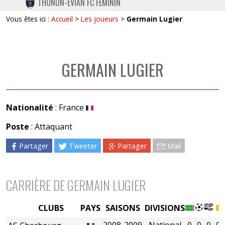
THONON-EVIAN FC FÉMININ
TWITTER
Vous êtes ici :
Accueil
>
Les joueurs
>
Germain Lugier
INSTAGRAM
GERMAIN LUGIER
Nationalité
: France
Poste
: Attaquant
Partager
Tweeter
Partager
Mail
CARRIÈRE DE GERMAIN LUGIER
CLUBS
PAYS
SAISONS
DIVISIONS
2008-2009
National
0
0
0
0