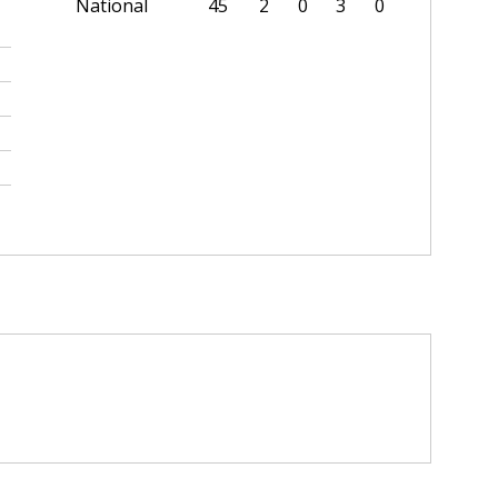
National
45
2
0
3
0