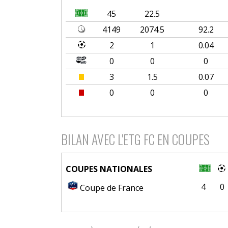
45
22.5
4149
2074.5
92.2
2
1
0.04
0
0
0
3
1.5
0.07
0
0
0
BILAN AVEC L'ETG FC EN COUPES
COUPES NATIONALES
4
0
Coupe de France