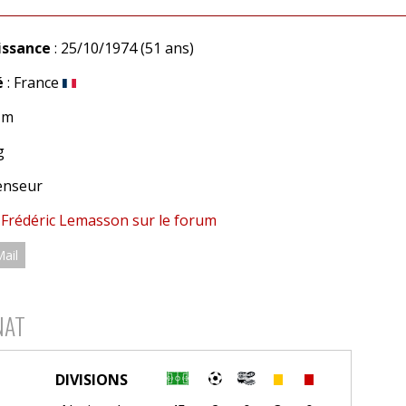
issance
: 25/10/1974 (51 ans)
é
: France
7 m
g
enseur
 Frédéric Lemasson sur le forum
Mail
NAT
DIVISIONS