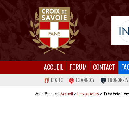
ACCUEIL
FORUM
CONTACT
FA
ETG FC
FC ANNECY
THONON-EV
Vous êtes ici :
Accueil
>
Les joueurs
>
Frédéric Le