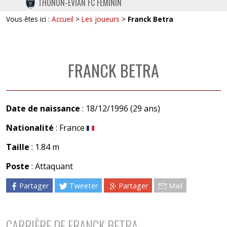
THONON-EVIAN FC FÉMININ
TWITTER
Vous êtes ici :
Accueil
>
Les joueurs
>
Franck Betra
INSTAGRAM
FRANCK BETRA
Date de naissance
: 18/12/1996 (29 ans)
Nationalité
: France
Taille
: 1.84 m
Poste
: Attaquant
Partager
Tweeter
Partager
Mail
CARRIÈRE DE FRANCK BETRA