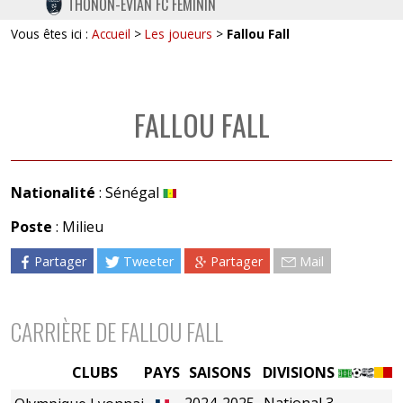
THONON-EVIAN FC FÉMININ
TWITTER
Vous êtes ici :
Accueil
>
Les joueurs
>
Fallou Fall
INSTAGRAM
FALLOU FALL
Nationalité
: Sénégal
Poste
: Milieu
Partager
Tweeter
Partager
Mail
CARRIÈRE DE FALLOU FALL
CLUBS
PAYS
SAISONS
DIVISIONS
2024-2025
National 3