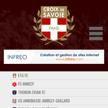
Dépli
ACCUEIL
ETG FC
FORUM
FC ANNECY
THONON-EVIAN FC
CONTACT
US ANNEMASSE-AMBILLY-GAILLARD
FACEBOOK