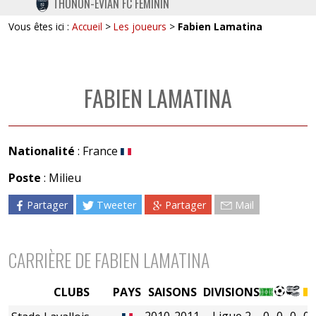
THONON-EVIAN FC FÉMININ
TWITTER
Vous êtes ici :
Accueil
>
Les joueurs
>
Fabien Lamatina
INSTAGRAM
FABIEN LAMATINA
Nationalité
: France
Poste
: Milieu
Partager
Tweeter
Partager
Mail
CARRIÈRE DE FABIEN LAMATINA
CLUBS
PAYS
SAISONS
DIVISIONS
2010-2011
Ligue 2
0
0
0
0