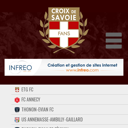
Dépli
ACCUEIL
ETG FC
FORUM
FC ANNECY
THONON-EVIAN FC
CONTACT
US ANNEMASSE-AMBILLY-GAILLARD
FACEBOOK