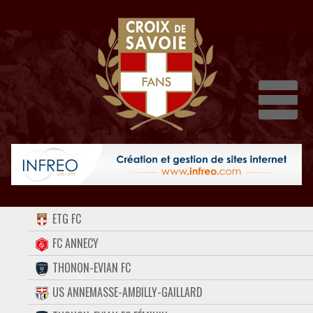
Dépli
ACCUEIL
ETG FC
FORUM
FC ANNECY
THONON-EVIAN FC
CONTACT
US ANNEMASSE-AMBILLY-GAILLARD
FACEBOOK