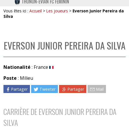
THONON-EVIAN FC FÉMININ
TWITTER
Vous êtes ici :
Accueil
>
Les joueurs
>
Everson Junior Pereira da
INSTAGRAM
Silva
EVERSON JUNIOR PEREIRA DA SILVA
Nationalité
: France
Poste
: Milieu
Partager
Tweeter
Partager
Mail
CARRIÈRE DE EVERSON JUNIOR PEREIRA DA
SILVA