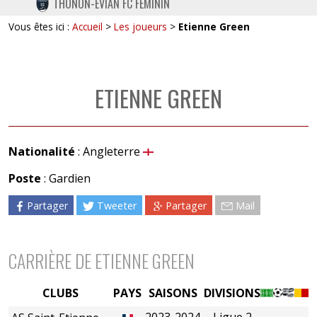
THONON-EVIAN FC FÉMININ
TWITTER
Vous êtes ici :
Accueil
>
Les joueurs
>
Etienne Green
INSTAGRAM
ETIENNE GREEN
Nationalité
: Angleterre
Poste
: Gardien
Partager
Tweeter
Partager
Mail
CARRIÈRE DE ETIENNE GREEN
CLUBS
PAYS
SAISONS
DIVISIONS
2023-2024
Ligue 2