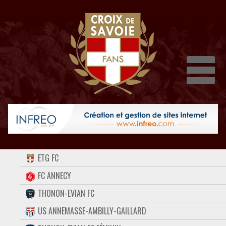
Dépli
ACCUEIL
ETG FC
FORUM
FC ANNECY
THONON-EVIAN FC
CONTACT
US ANNEMASSE-AMBILLY-GAILLARD
FACEBOOK